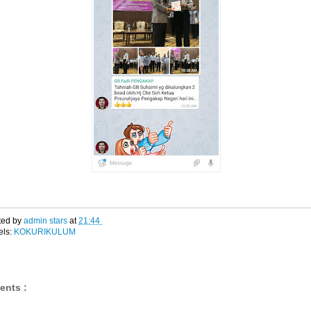
ted by
admin stars
at
21:44
els:
KOKURIKULUM
ents :