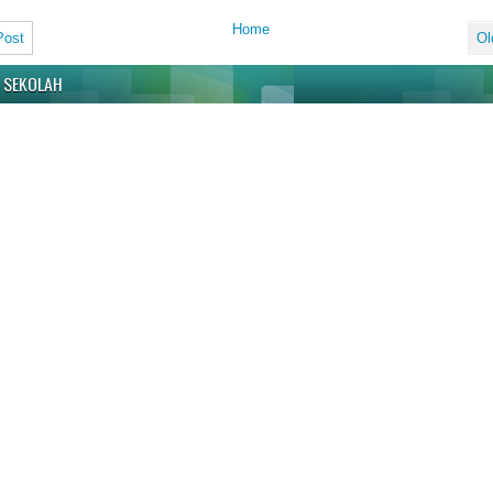
Home
Post
Ol
 SEKOLAH