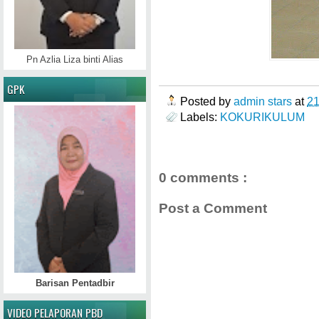
Pn Azlia Liza binti Alias
GPK
Posted by
admin stars
at
2
Labels:
KOKURIKULUM
0 comments :
Post a Comment
Barisan Pentadbir
VIDEO PELAPORAN PBD