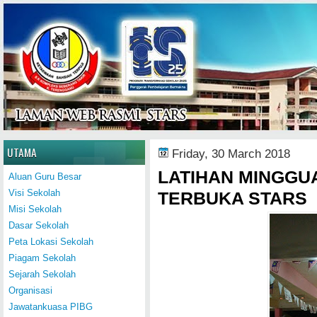
Home
UTAMA
Friday, 30 March 2018
LATIHAN MINGGUA
Aluan Guru Besar
Visi Sekolah
TERBUKA STARS
Misi Sekolah
Dasar Sekolah
Peta Lokasi Sekolah
Piagam Sekolah
Sejarah Sekolah
Organisasi
Jawatankuasa PIBG