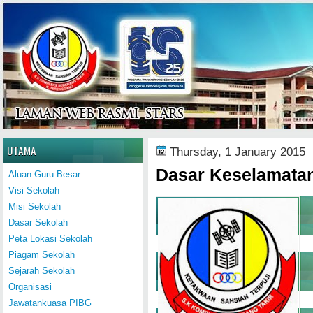
Home
UTAMA
Thursday, 1 January 2015
Dasar Keselamata
Aluan Guru Besar
Visi Sekolah
Misi Sekolah
Dasar Sekolah
Peta Lokasi Sekolah
Piagam Sekolah
Sejarah Sekolah
Organisasi
Jawatankuasa PIBG