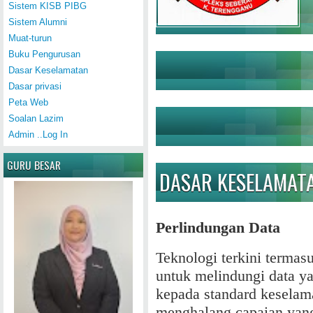
Sistem KISB PIBG
Sistem Alumni
Muat-turun
Buku Pengurusan
Dasar Keselamatan
Dasar privasi
Peta Web
Soalan Lazim
Admin ..Log In
GURU BESAR
DASAR KESELAMAT
Perlindungan Data
Teknologi terkini termas
untuk melindungi data 
kepada standard keselama
menghalang capaian yang