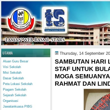
Home
UTAMA
Thursday, 14 September 2
SAMBUTAN HARI 
Aluan Guru Besar
Visi Sekolah
STAF UNTUK BUL
Misi Sekolah
MOGA SEMUANYA
Dasar Sekolah
RAHMAT DAN LIND
Peta Lokasi Sekolah
Piagam Sekolah
Sejarah Sekolah
Organisasi
Jawatankuasa PIBG