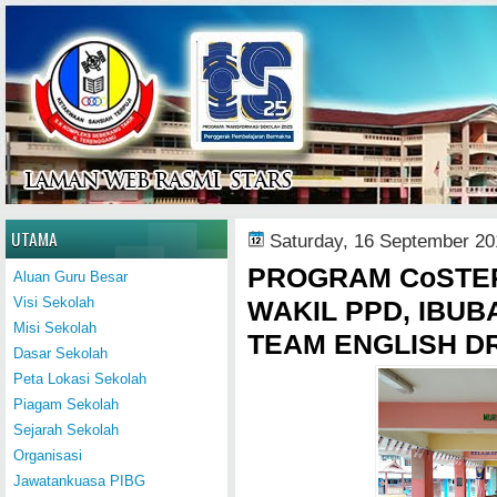
Home
UTAMA
Saturday, 16 September 20
PROGRAM CoSTE
Aluan Guru Besar
Visi Sekolah
WAKIL PPD, IBUB
Misi Sekolah
TEAM ENGLISH DR
Dasar Sekolah
Peta Lokasi Sekolah
Piagam Sekolah
Sejarah Sekolah
Organisasi
Jawatankuasa PIBG