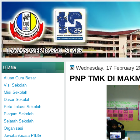
Home
UTAMA
Wednesday, 17 February 2
PNP TMK DI MAK
Aluan Guru Besar
Visi Sekolah
Misi Sekolah
Dasar Sekolah
Peta Lokasi Sekolah
Piagam Sekolah
Sejarah Sekolah
Organisasi
Jawatankuasa PIBG