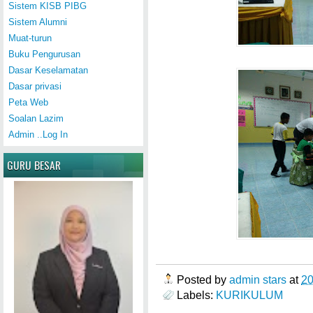
Sistem KISB PIBG
Sistem Alumni
Muat-turun
Buku Pengurusan
Dasar Keselamatan
Dasar privasi
Peta Web
Soalan Lazim
Admin ..Log In
GURU BESAR
Posted by
admin stars
at
2
Labels:
KURIKULUM