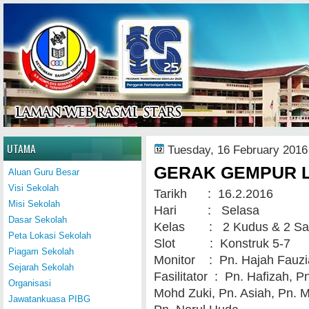
Home
UTAMA
Tuesday, 16 February 2016
GERAK GEMPUR LIN
Aluan Guru Besar
Visi Sekolah
Tarikh : 16.2.2016
Misi Sekolah
Hari : Selasa
Dasar Sekolah
Kelas : 2 Kudus & 2 Sa
Peta Lokasi Sekolah
Slot : Konstruk 5-7
Piagam Sekolah
Monitor : Pn. Hajah Fauz
Sejarah Sekolah
Fasilitator : Pn. Hafizah, P
Organisasi
Mohd Zuki, Pn. Asiah
Jawatankuasa PIBG