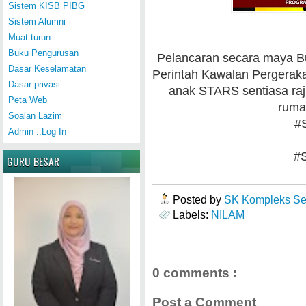
Sistem KISB PIBG
Sistem Alumni
Muat-turun
Buku Pengurusan
Pelancaran secara maya B
Dasar Keselamatan
Perintah Kawalan Pergerak
Dasar privasi
anak STARS sentiasa ra
Peta Web
ruma
Soalan Lazim
#
Admin ..Log In
#
GURU BESAR
Posted by
SK Kompleks Se
Labels:
NILAM
0 comments :
Post a Comment