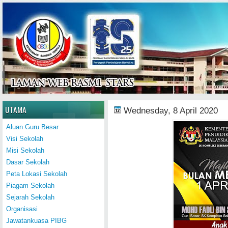
Home
UTAMA
Wednesday, 8 April 2020
Aluan Guru Besar
Visi Sekolah
Misi Sekolah
Dasar Sekolah
Peta Lokasi Sekolah
Piagam Sekolah
Sejarah Sekolah
Organisasi
Jawatankuasa PIBG