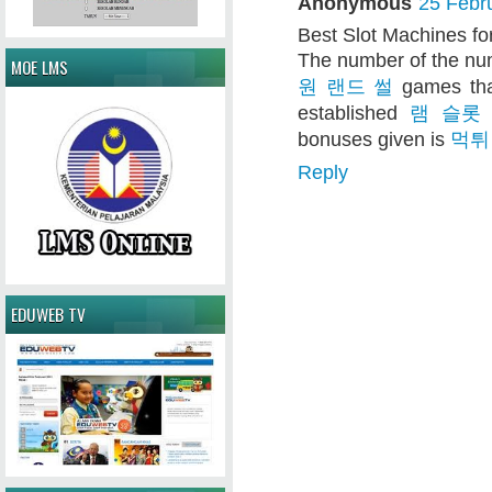
Anonymous
25 Febr
Best Slot Machines f
The number of the nu
MOE LMS
원 랜드 썰
games that
established
램 슬롯
bonuses given is
먹튀
Reply
EDUWEB TV