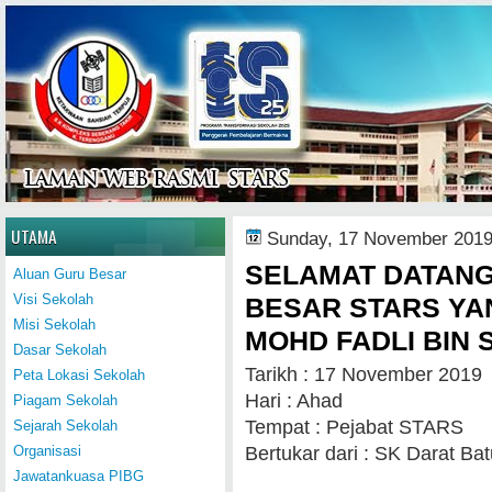
Home
UTAMA
Sunday, 17 November 201
SELAMAT DATANG
Aluan Guru Besar
Visi Sekolah
BESAR STARS YAN
Misi Sekolah
MOHD FADLI BIN S
Dasar Sekolah
Tarikh : 17 November 2019
Peta Lokasi Sekolah
Hari : Ahad
Piagam Sekolah
Tempat : Pejabat STARS
Sejarah Sekolah
Bertukar dari : SK Darat Bat
Organisasi
Jawatankuasa PIBG