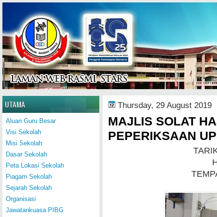
Home
UTAMA
Thursday, 29 August 2019
MAJLIS SOLAT H
Aluan Guru Besar
Visi Sekolah
PEPERIKSAAN U
Misi Sekolah
TARIK
Dasar Sekolah
H
Peta Lokasi Sekolah
TEMPA
Piagam Sekolah
Sejarah Sekolah
Organisasi
Jawatankuasa PIBG