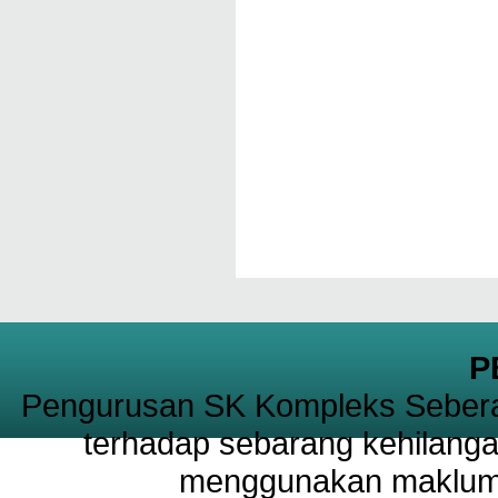
P
Pengurusan SK Kompleks Sebera
terhadap sebarang kehilanga
menggunakan maklumat