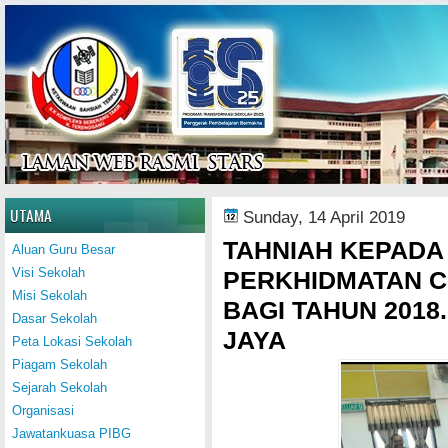
Home
UTAMA
Sunday, 14 April 2019
TAHNIAH KEPADA
Aluan Guru Besar
Visi Sekolah
PERKHIDMATAN C
Misi Sekolah
BAGI TAHUN 201
Dasar Sekolah
JAYA
Peta Lokasi Sekolah
Piagam Sekolah
Sejarah Sekolah
Organisasi
Jawatankuasa PIBG