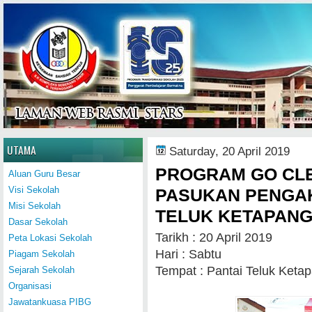
Home
UTAMA
Saturday, 20 April 2019
PROGRAM GO CLE
Aluan Guru Besar
Visi Sekolah
PASUKAN PENGAK
Misi Sekolah
TELUK KETAPAN
Dasar Sekolah
Tarikh : 20 April 2019
Peta Lokasi Sekolah
Hari : Sabtu
Piagam Sekolah
Tempat : Pantai Teluk Keta
Sejarah Sekolah
Organisasi
Jawatankuasa PIBG