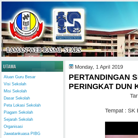
Home
UTAMA
Monday, 1 April 2019
PERTANDINGAN S
Aluan Guru Besar
Visi Sekolah
PERINGKAT DUN 
Misi Sekolah
Tar
Dasar Sekolah
Peta Lokasi Sekolah
Tempat : SK 
Piagam Sekolah
Sejarah Sekolah
Organisasi
Jawatankuasa PIBG