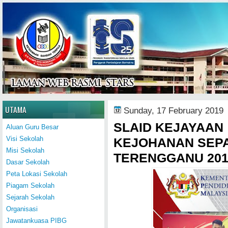
Home
UTAMA
Sunday, 17 February 2019
SLAID KEJAYAAN 
Aluan Guru Besar
Visi Sekolah
KEJOHANAN SEP
Misi Sekolah
TERENGGANU 201
Dasar Sekolah
Peta Lokasi Sekolah
Piagam Sekolah
Sejarah Sekolah
Organisasi
Jawatankuasa PIBG