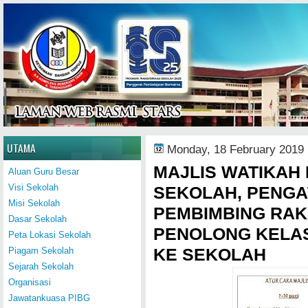
Home
UTAMA
Monday, 18 February 2019
MAJLIS WATIKAH
Aluan Guru Besar
Visi Sekolah
SEKOLAH, PENGA
Misi Sekolah
PEMBIMBING RAK
Dasar Sekolah
PENOLONG KELA
Peta Lokasi Sekolah
KE SEKOLAH
Piagam Sekolah
Sejarah Sekolah
Organisasi
Jawatankuasa PIBG