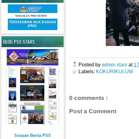
BLOG PSS STARS
Posted by
admin stars
at
1
Labels:
KOKURIKULUM
0 comments :
Post a Comment
Sisipan Berita PSS