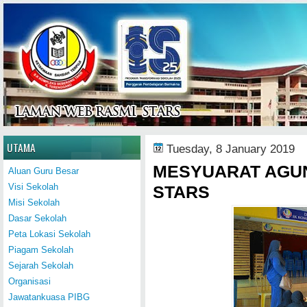
Home
UTAMA
Tuesday, 8 January 2019
MESYUARAT AGU
Aluan Guru Besar
Visi Sekolah
STARS
Misi Sekolah
Dasar Sekolah
Peta Lokasi Sekolah
Piagam Sekolah
Sejarah Sekolah
Organisasi
Jawatankuasa PIBG