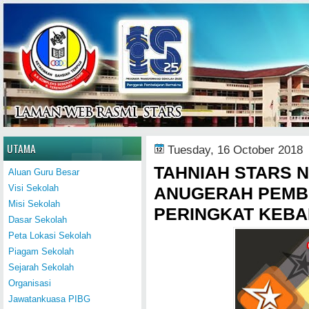
Home
UTAMA
Tuesday, 16 October 2018
TAHNIAH STARS 
Aluan Guru Besar
Visi Sekolah
ANUGERAH PEMBE
Misi Sekolah
PERINGKAT KEB
Dasar Sekolah
Peta Lokasi Sekolah
Piagam Sekolah
Sejarah Sekolah
Organisasi
Jawatankuasa PIBG