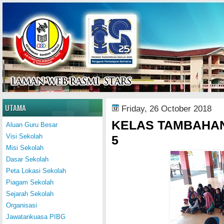
Home
UTAMA
Friday, 26 October 2018
KELAS TAMBAHAN
Aluan Guru Besar
Visi Sekolah
5
Misi Sekolah
Dasar Sekolah
Peta Lokasi Sekolah
Piagam Sekolah
Sejarah Sekolah
Organisasi
Jawatankuasa PIBG