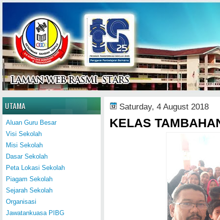
Home
UTAMA
Saturday, 4 August 2018
KELAS TAMBAHA
Aluan Guru Besar
Visi Sekolah
Misi Sekolah
Dasar Sekolah
Peta Lokasi Sekolah
Piagam Sekolah
Sejarah Sekolah
Organisasi
Jawatankuasa PIBG