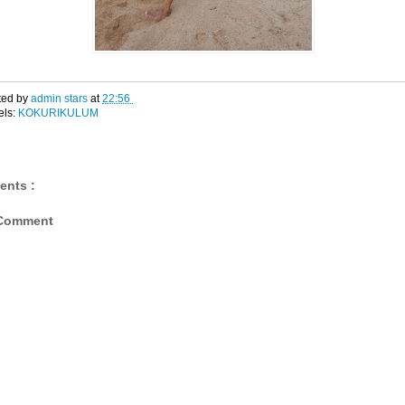
ted by
admin stars
at
22:56
els:
KOKURIKULUM
ents :
 Comment