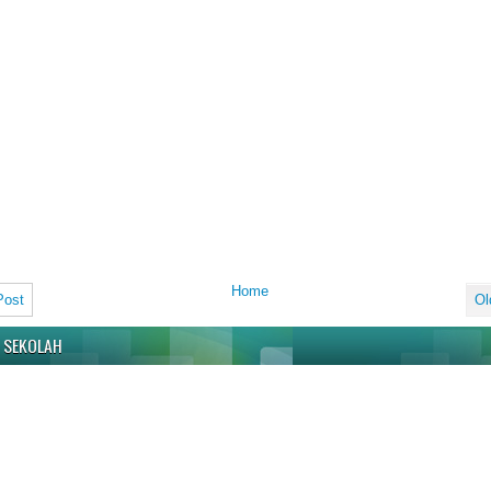
Home
Post
Ol
 SEKOLAH