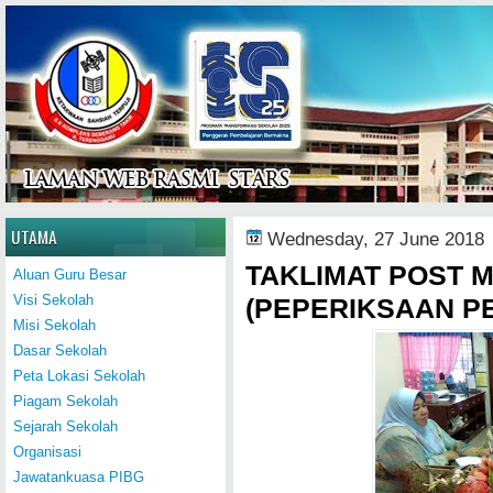
Home
UTAMA
Wednesday, 27 June 2018
TAKLIMAT POST 
Aluan Guru Besar
Visi Sekolah
(PEPERIKSAAN P
Misi Sekolah
Dasar Sekolah
Peta Lokasi Sekolah
Piagam Sekolah
Sejarah Sekolah
Organisasi
Jawatankuasa PIBG