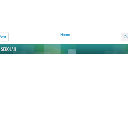
Home
Post
Ol
 SEKOLAH