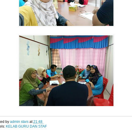
ted by
admin stars
at
21:48
els:
KELAB GURU DAN STAF