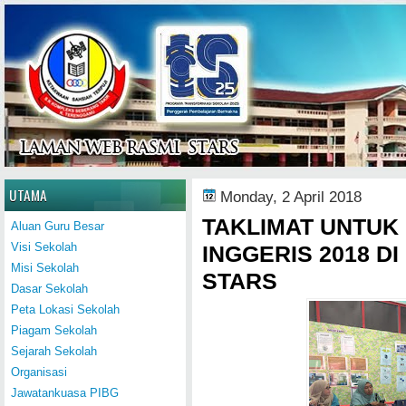
Home
UTAMA
Monday, 2 April 2018
TAKLIMAT UNTUK
Aluan Guru Besar
Visi Sekolah
INGGERIS 2018 DI
Misi Sekolah
STARS
Dasar Sekolah
Peta Lokasi Sekolah
Piagam Sekolah
Sejarah Sekolah
Organisasi
Jawatankuasa PIBG