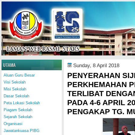
Home
UTAMA
Sunday, 8 April 2018
PENYERAHAN SIJ
Aluan Guru Besar
Visi Sekolah
PERKHEMAHAN P
Misi Sekolah
TERLIBAT DENG
Dasar Sekolah
PADA 4-6 APRIL 
Peta Lokasi Sekolah
PENGAKAP TG. M
Piagam Sekolah
Sejarah Sekolah
Organisasi
Jawatankuasa PIBG