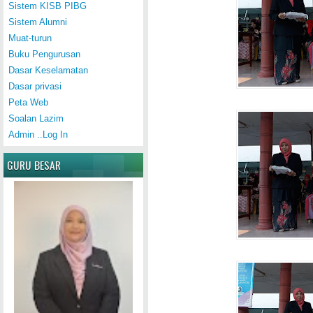
Sistem KISB PIBG
Sistem Alumni
Muat-turun
Buku Pengurusan
Dasar Keselamatan
Dasar privasi
Peta Web
Soalan Lazim
Admin ..Log In
GURU BESAR