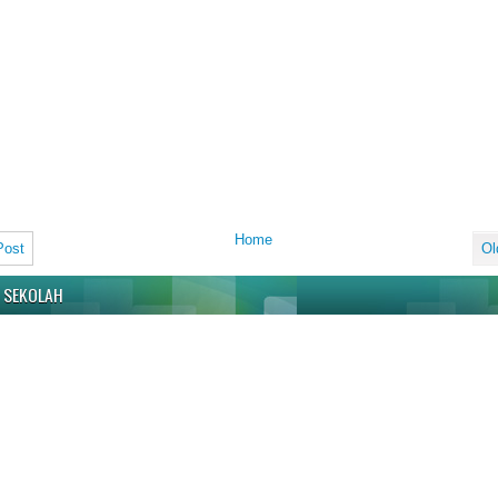
Home
Post
Ol
 SEKOLAH