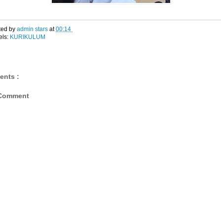
ted by
admin stars
at
00:14
els:
KURIKULUM
ents :
 Comment