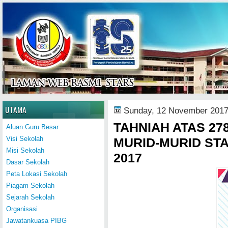
Home
UTAMA
Sunday, 12 November 201
TAHNIAH ATAS 2
Aluan Guru Besar
Visi Sekolah
MURID-MURID ST
Misi Sekolah
2017
Dasar Sekolah
Peta Lokasi Sekolah
Piagam Sekolah
Sejarah Sekolah
Organisasi
Jawatankuasa PIBG