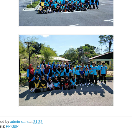
ted by
admin stars
at
21:22
els:
PPKIBP