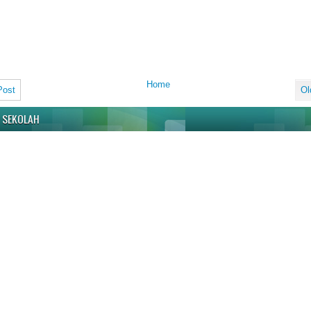
Home
Post
Ol
 SEKOLAH