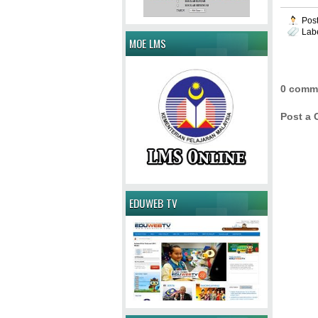
Pos
Lab
MOE LMS
0 comm
Post a
EDUWEB TV