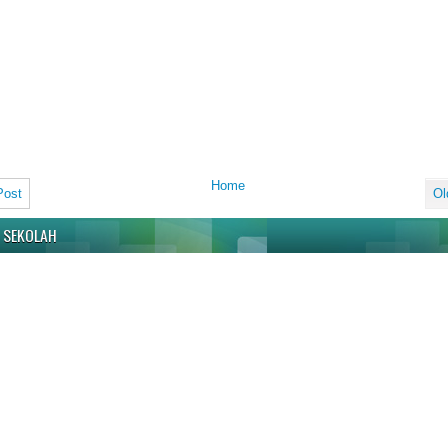
Home
Post
Ol
 SEKOLAH