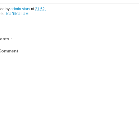
ted by
admin stars
at
21:52
els:
KURIKULUM
ents :
 Comment