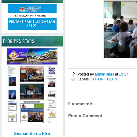
BLOG PSS STARS
Posted by
admin stars
at
19:37
Labels:
KOKURIKULUM
0 comments :
Post a Comment
Sisipan Berita PSS