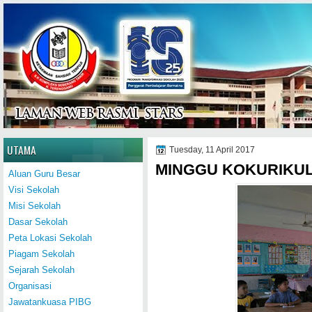
Home
UTAMA
Tuesday, 11 April 2017
MINGGU KOKURIKU
Aluan Guru Besar
Visi Sekolah
Misi Sekolah
Dasar Sekolah
Peta Lokasi Sekolah
Piagam Sekolah
Sejarah Sekolah
Organisasi
Jawatankuasa PIBG