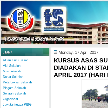
Home
UTAMA
Monday, 17 April 2017
KURSUS ASAS SU
Aluan Guru Besar
Visi Sekolah
DIADAKAN DI STA
Misi Sekolah
APRIL 2017 (HARI
Dasar Sekolah
Peta Lokasi Sekolah
Piagam Sekolah
Sejarah Sekolah
Organisasi
Jawatankuasa PIBG