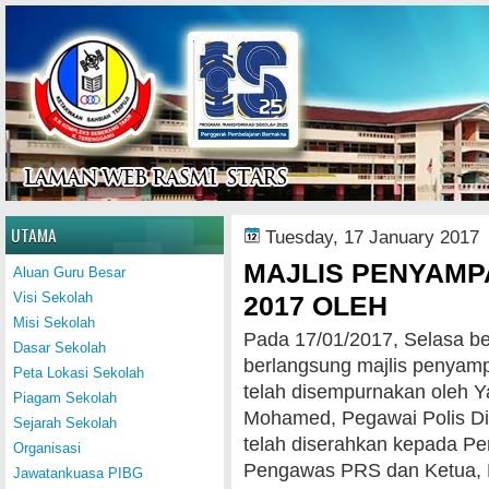
Home
UTAMA
Tuesday, 17 January 2017
MAJLIS PENYAMP
Aluan Guru Besar
Visi Sekolah
2017 OLEH
Misi Sekolah
Pada 17/01/2017, Selasa b
Dasar Sekolah
berlangsung majlis penyamp
Peta Lokasi Sekolah
telah disempurnakan oleh Y
Piagam Sekolah
Mohamed, Pegawai Polis Di
Sejarah Sekolah
telah diserahkan kepada P
Organisasi
Pengawas PRS dan Ketua, P
Jawatankuasa PIBG