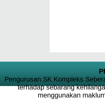
P
Pengurusan SK Kompleks Sebera
terhadap sebarang kehilanga
menggunakan maklumat