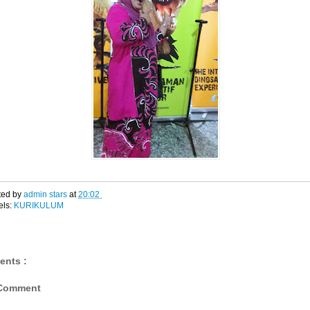
ted by
admin stars
at
20:02
els:
KURIKULUM
ents :
 Comment