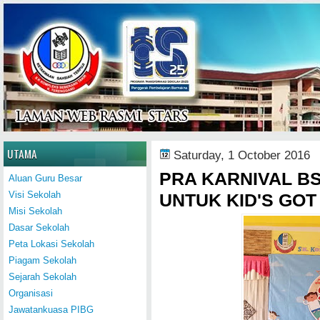
Home
UTAMA
Saturday, 1 October 2016
PRA KARNIVAL BS
Aluan Guru Besar
Visi Sekolah
UNTUK KID'S GOT
Misi Sekolah
Dasar Sekolah
Peta Lokasi Sekolah
Piagam Sekolah
Sejarah Sekolah
Organisasi
Jawatankuasa PIBG