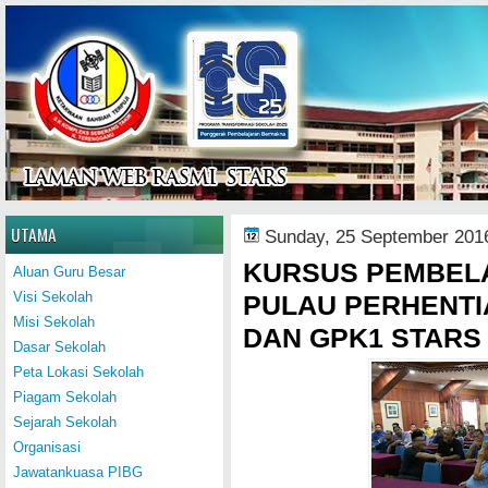
Home
UTAMA
Sunday, 25 September 201
KURSUS PEMBELA
Aluan Guru Besar
Visi Sekolah
PULAU PERHENTI
Misi Sekolah
DAN GPK1 STARS
Dasar Sekolah
Peta Lokasi Sekolah
Piagam Sekolah
Sejarah Sekolah
Organisasi
Jawatankuasa PIBG