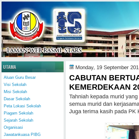
Home
UTAMA
Monday, 19 September 201
CABUTAN BERTU
Aluan Guru Besar
Visi Sekolah
KEMERDEKAAN 2
Misi Sekolah
Tahniah kepada murid yang b
Dasar Sekolah
semua murid dan kerjasama 
Peta Lokasi Sekolah
Juga terima kasih pada PK
Piagam Sekolah
Sejarah Sekolah
Organisasi
Jawatankuasa PIBG