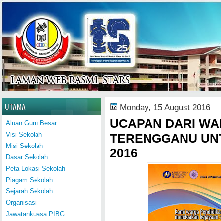
Home
UTAMA
Monday, 15 August 2016
UCAPAN DARI WA
Aluan Guru Besar
Visi Sekolah
TERENGGANU UN
Misi Sekolah
2016
Dasar Sekolah
Peta Lokasi Sekolah
Piagam Sekolah
Sejarah Sekolah
Organisasi
Jawatankuasa PIBG