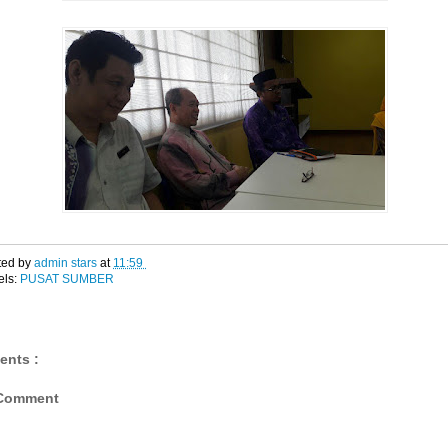
ted by
admin stars
at
11:59
els:
PUSAT SUMBER
ents :
 Comment