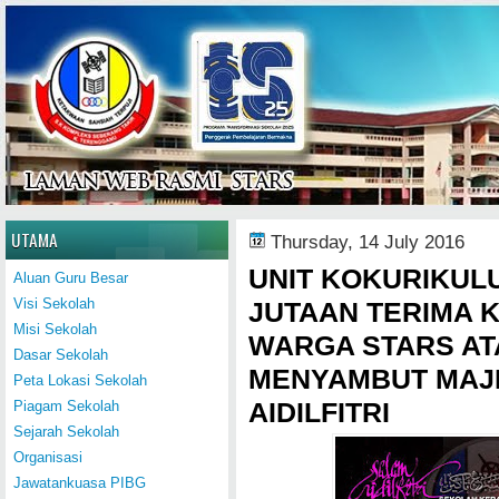
Home
UTAMA
Thursday, 14 July 2016
UNIT KOKURIKU
Aluan Guru Besar
Visi Sekolah
JUTAAN TERIMA 
Misi Sekolah
WARGA STARS AT
Dasar Sekolah
MENYAMBUT MAJL
Peta Lokasi Sekolah
AIDILFITRI
Piagam Sekolah
Sejarah Sekolah
Organisasi
Jawatankuasa PIBG