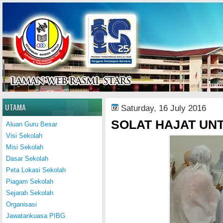
Home
UTAMA
Saturday, 16 July 2016
SOLAT HAJAT UN
Aluan Guru Besar
Visi Sekolah
Misi Sekolah
Dasar Sekolah
Peta Lokasi Sekolah
Piagam Sekolah
Sejarah Sekolah
Organisasi
Jawatankuasa PIBG