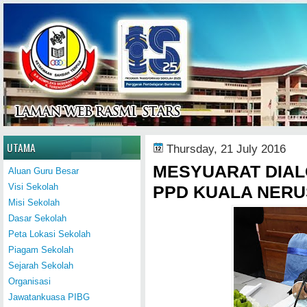
Home
UTAMA
Thursday, 21 July 2016
MESYUARAT DIAL
Aluan Guru Besar
Visi Sekolah
PPD KUALA NERU
Misi Sekolah
Dasar Sekolah
Peta Lokasi Sekolah
Piagam Sekolah
Sejarah Sekolah
Organisasi
Jawatankuasa PIBG