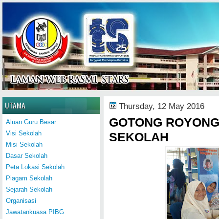
Home
UTAMA
Thursday, 12 May 2016
GOTONG ROYONG
Aluan Guru Besar
Visi Sekolah
SEKOLAH
Misi Sekolah
Dasar Sekolah
Peta Lokasi Sekolah
Piagam Sekolah
Sejarah Sekolah
Organisasi
Jawatankuasa PIBG