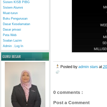
Sistem KISB PIBG
Sistem Alumni
Muat-turun
Buku Pengurusan
Dasar Keselamatan
Dasar privasi
Peta Web
Soalan Lazim
Admin ..Log In
GURU BESAR
Posted by
admin stars
at
2
0 comments :
Post a Comment