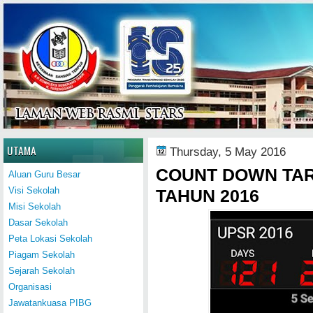
Home
UTAMA
Thursday, 5 May 2016
COUNT DOWN TAR
Aluan Guru Besar
Visi Sekolah
TAHUN 2016
Misi Sekolah
Dasar Sekolah
Peta Lokasi Sekolah
Piagam Sekolah
Sejarah Sekolah
Organisasi
Jawatankuasa PIBG