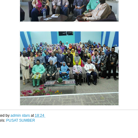
ted by
admin stars
at
18:24
els:
PUSAT SUMBER