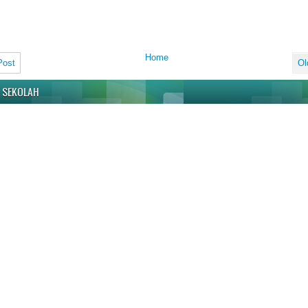
Home
Post
Ol
 SEKOLAH