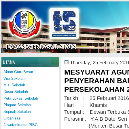
Home
UTAMA
Thursday, 25 February 201
MESYUARAT AGUN
Aluan Guru Besar
Visi Sekolah
PENYERAHAN BA
Misi Sekolah
PERSEKOLAHAN 2
Dasar Sekolah
Tarikh : 25 Februari 2016
Peta Lokasi Sekolah
Hari : Khamis
Piagam Sekolah
Tempat : Dewan Terbuka
Sejarah Sekolah
Perasmi : Y.A.B Dato' Seri
Organisasi
Jawatankuasa PIBG
(Menteri Besar Ter