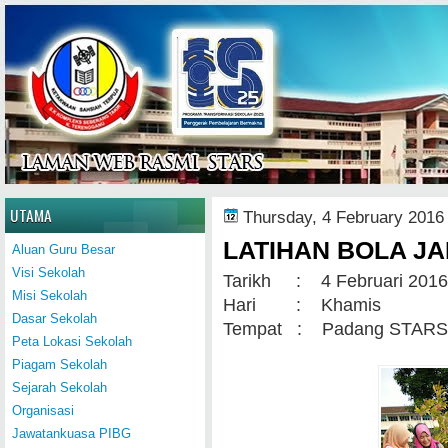
Home
UTAMA
Thursday, 4 February 2016
LATIHAN BOLA JA
Aluan Guru Besar
Visi Sekolah
Tarikh : 4 Februari 2016
Misi Sekolah
Hari : Khamis
Dasar Sekolah
Tempat : Padang STARS
Peta Lokasi Sekolah
Piagam Sekolah
Sejarah Sekolah
Organisasi
Jawatankuasa PIBG