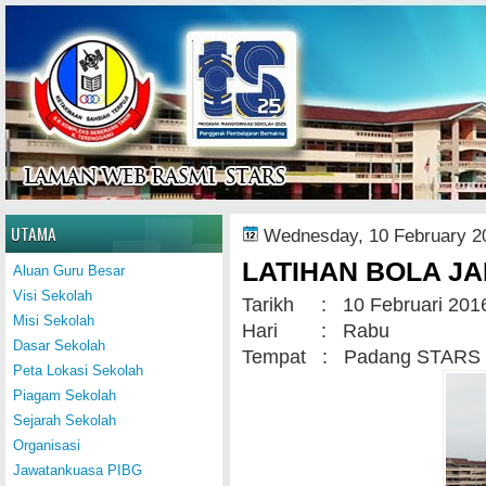
Home
UTAMA
Wednesday, 10 February 2
LATIHAN BOLA JA
Aluan Guru Besar
Visi Sekolah
Tarikh : 10 Februari 201
Misi Sekolah
Hari : Rabu
Dasar Sekolah
Tempat : Padang STARS
Peta Lokasi Sekolah
Piagam Sekolah
Sejarah Sekolah
Organisasi
Jawatankuasa PIBG