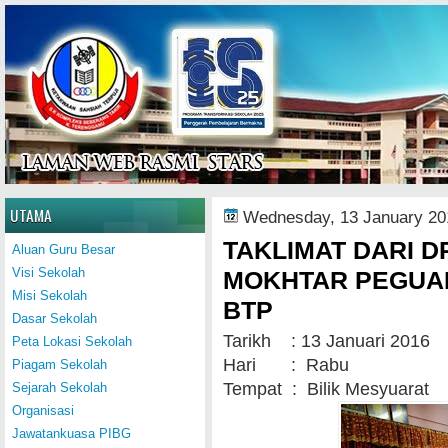
Home
UTAMA
Wednesday, 13 January 20
TAKLIMAT DARI D
Aluan Guru Besar
Visi Sekolah
MOKHTAR PEGUAM
Misi Sekolah
BTP
Dasar Sekolah
Tarikh : 13 Januari 2016
Peta Lokasi Sekolah
Hari : Rabu
Piagam Sekolah
Tempat : Bilik Mesyuarat
Sejarah Sekolah
Organisasi
Jawatankuasa PIBG