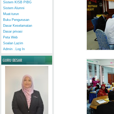
Sistem KISB PIBG
Sistem Alumni
Muat-turun
Buku Pengurusan
Dasar Keselamatan
Dasar privasi
Peta Web
Soalan Lazim
Admin ..Log In
GURU BESAR