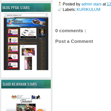
Posted by
admin stars
at
1
BLOG PPDA STARS
Labels:
KURIKULUM
0 comments :
Post a Comment
SLAID KEJAYAAN STARS