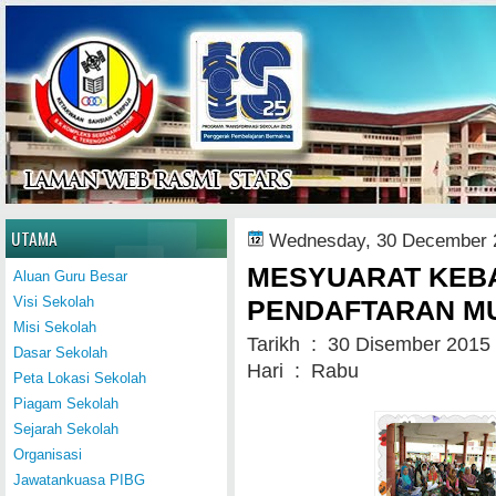
Home
UTAMA
Wednesday, 30 December 
MESYUARAT KEBA
Aluan Guru Besar
Visi Sekolah
PENDAFTARAN MUR
Misi Sekolah
Tarikh : 30 Disember 2015
Dasar Sekolah
Hari : Rabu
Peta Lokasi Sekolah
Piagam Sekolah
Sejarah Sekolah
Organisasi
Jawatankuasa PIBG