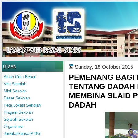
Home
UTAMA
Sunday, 18 October 2015
PEMENANG BAGI 
Aluan Guru Besar
Visi Sekolah
TENTANG DADAH 
Misi Sekolah
MEMBINA SLAID 
Dasar Sekolah
DADAH
Peta Lokasi Sekolah
Piagam Sekolah
Sejarah Sekolah
Organisasi
Jawatankuasa PIBG