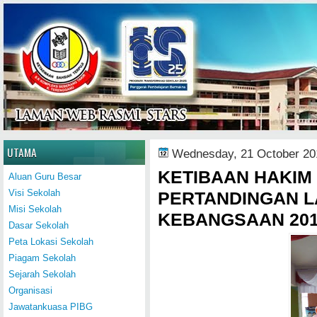
Home
UTAMA
Wednesday, 21 October 20
KETIBAAN HAKIM
Aluan Guru Besar
Visi Sekolah
PERTANDINGAN L
Misi Sekolah
KEBANGSAAN 20
Dasar Sekolah
Peta Lokasi Sekolah
Piagam Sekolah
Sejarah Sekolah
Organisasi
Jawatankuasa PIBG